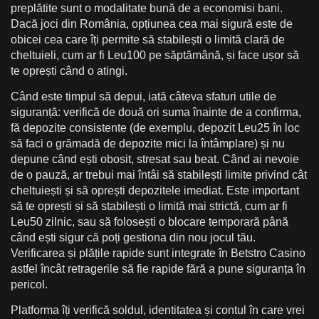
preplătite sunt o modalitate bună de a economisi bani.
Dacă joci din România, opțiunea cea mai sigură este de
obicei cea care îți permite să stabilești o limită clară de
cheltuieli, cum ar fi Leu100 pe săptămână, și face ușor să
te oprești când o atingi.
Când este timpul să depui, iată câteva sfaturi utile de
siguranță: verifică de două ori suma înainte de a confirma,
fă depozite consistente (de exemplu, depozit Leu25 în loc
să faci o grămadă de depozite mici la întâmplare) și nu
depune când ești obosit, stresat sau beat. Când ai nevoie
de o pauză, ar trebui mai întâi să stabilești limite privind cât
cheltuiești și să oprești depozitele imediat. Este important
să te oprești și să stabilești o limită mai strictă, cum ar fi
Leu50 zilnic, sau să folosești o blocare temporară până
când ești sigur că poți gestiona din nou jocul tău.
Verificarea și plățile rapide sunt integrate în Betstro Casino
astfel încât retragerile să fie rapide fără a pune siguranța în
pericol.
Platforma îți verifică soldul, identitatea și contul în care vrei