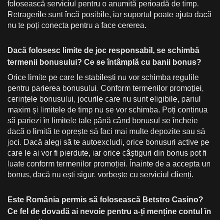
folosească serviciul pentru o anumită perioadă de timp.
Retragerile sunt încă posibile, iar suportul poate ajuta dacă
nu te poți conecta pentru a face cererea.
Dacă folosesc limite de joc responsabil, se schimbă
termenii bonusului? Ce se întâmplă cu banii bonus?
Orice limite pe care le stabilești nu vor schimba regulile
pentru parierea bonusului. Conform termenilor promoției,
cerințele bonusului, jocurile care nu sunt eligibile, pariul
maxim și limitele de timp nu se vor schimba. Poți continua
să pariezi în limitele tale până când bonusul se încheie
dacă o limită te oprește să faci mai multe depozite sau să
joci. Dacă alegi să te autoexcludi, orice bonusuri active pe
care le ai vor fi pierdute, iar orice câștiguri din bonus pot fi
luate conform termenilor promoției. Înainte de a accepta un
bonus, dacă nu ești sigur, vorbește cu serviciul clienți.
Este România permis să folosească Betstro Casino?
Ce fel de dovadă ai nevoie pentru a-ți menține contul în