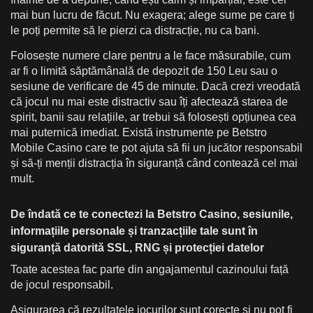
mai bun lucru de făcut. Nu exagera; alege sume pe care ți
le poți permite să le pierzi ca distracție, nu ca bani.
Folosește numere clare pentru a le face măsurabile, cum
ar fi o limită săptămânală de depozit de 150 Leu sau o
sesiune de verificare de 45 de minute. Dacă crezi vreodată
că jocul nu mai este distractiv sau îți afectează starea de
spirit, banii sau relațiile, ar trebui să folosești opțiunea cea
mai puternică imediat. Există instrumente pe Betstro
Mobile Casino care te pot ajuta să fii un jucător responsabil
și să-ți menții distracția în siguranță când contează cel mai
mult.
De îndată ce te conectezi la Betstro Casino, sesiunile,
informațiile personale și tranzacțiile tale sunt în
siguranță datorită SSL, RNG și protecției datelor
Toate acestea fac parte din angajamentul cazinoului față
de jocul responsabil.
Asigurarea că rezultatele jocurilor sunt corecte și nu pot fi