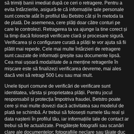
să trimiți banii imediat după ce ceri o retragere. Pentru a
evita întârzierile, asigură-te că informațiile tale personale
sunt corecte atât în profilul tău Betstro cât și în metoda ta
de plată. De asemenea, cere plăți doar către conturi pe
care le controlezi. Retragerea ta va ajunge la tine corect și
la timp dacă folosești verificare clară și procesare sigură.
Verificarea și o configurare curată a plății te vor ajuta să fii
plătit mai repede. Cele mai multe întârzieri de retragere
sunt cauzate de informații greșite sau documente lipsă.
Cea mai ușoară modalitate de a menține retragerile în
mișcare este să finalizezi verificarea devreme, mai ales
dacă vrei să retragi 500 Leu sau mai mult.
Unele tipuri comune de verificări de verificare sunt
identitatea, vârsta și proprietatea plății. Pentru jocul
responsabil și protecția împotriva fraudei, Betstro poate
cere și mai multe dovezi dacă activitatea sau modelul de
plată se schimbă. Ar trebui să folosești numele tău real și
data nașterii în profilul tău, iar informațiile tale de contact ar
trebui să fie actualizate. Pregătește fotografii sau scanări
clare ale documentelor; fotografiile neclare sau tăiate duc