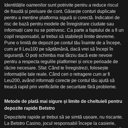
Identitățile oamenilor sunt potrivite pentru a reduce riscul
de fraudă și preluare de cont. Găsește conturi duplicate
pentru a menține platforma sigură și corectă. Indicatori de
risc de bază pentru modele de înregistrare ciudate sau
informații care nu se potrivesc. Ca parte a faptului de a fi un
copil responsabil, ar trebui să stabilești limite devreme.
Pune o limită de depozit pe contul tău înainte de a începe,
cum ar fi Leu100 pe săptămână, dacă vrei să începi în
siguranță. O poți schimba mai târziu dacă este nevoie
pentru a respecta regulile platformei și orice perioade de
răcire necesare. Sfat: Când te înregistrezi, folosește
informațiile tale reale. Când ceri o retragere cum ar fi
Leu200, având informații corecte pe contul tău ajută să
treacă rapid prin verificările de securitate fără probleme.
Metode de plată mai sigure și limite de cheltuieli pentru
depozite rapide Betstro
Depozitele rapide ar trebui să se simtă ușoare, nu riscante.
La Betstro Casino, jocul responsabil începe la casierie,