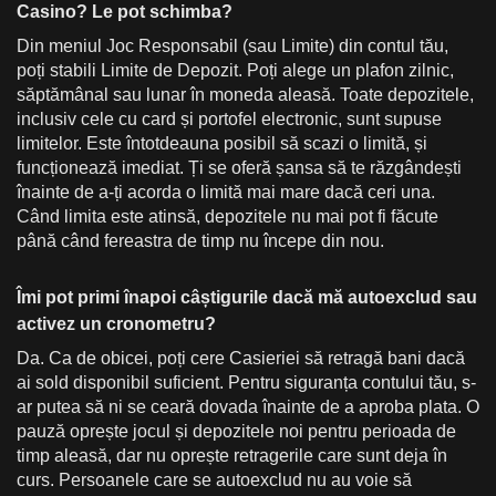
Casino? Le pot schimba?
Din meniul Joc Responsabil (sau Limite) din contul tău,
poți stabili Limite de Depozit. Poți alege un plafon zilnic,
săptămânal sau lunar în moneda aleasă. Toate depozitele,
inclusiv cele cu card și portofel electronic, sunt supuse
limitelor. Este întotdeauna posibil să scazi o limită, și
funcționează imediat. Ți se oferă șansa să te răzgândești
înainte de a-ți acorda o limită mai mare dacă ceri una.
Când limita este atinsă, depozitele nu mai pot fi făcute
până când fereastra de timp nu începe din nou.
Îmi pot primi înapoi câștigurile dacă mă autoexclud sau
activez un cronometru?
Da. Ca de obicei, poți cere Casieriei să retragă bani dacă
ai sold disponibil suficient. Pentru siguranța contului tău, s-
ar putea să ni se ceară dovada înainte de a aproba plata. O
pauză oprește jocul și depozitele noi pentru perioada de
timp aleasă, dar nu oprește retragerile care sunt deja în
curs. Persoanele care se autoexclud nu au voie să